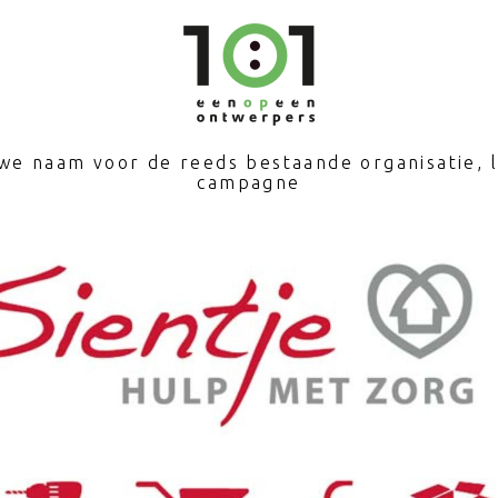
uwe naam voor de reeds bestaande organisatie, lo
campagne